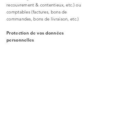
recouvrement & contentieux, etc.) ou
comptables (factures, bons de
commandes, bons de livraison, etc.)
Protection de vos données
personnelles
Cartonnerie de Lintgen met en œuvre
des mesures de sécurité appropriées et
raisonnables au regard des risques
présentés par les traitements, en vue de
protéger vos données personnelles
contre la destruction, la perte, la
modification, la divulgation ou l’accès
sans autorisation et toute autre forme
de traitement illégal.
Tous les employés et sous-traitants de
Cartonnerie de Lintgen qui ont accès à
vos données à caractère personnel dans